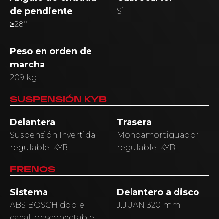
de pendiente
Si
≥28°
Peso en orden de
marcha
209 kg
SUSPENSIÓN KYB
Delantera
Trasera
Suspensión Invertida
Monoamortiguador
regulable, KYB
regulable, KYB
FRENOS
Sistema
Delantero a disco
ABS BOSCH doble
J.JUAN 320 mm
canal, desconectable