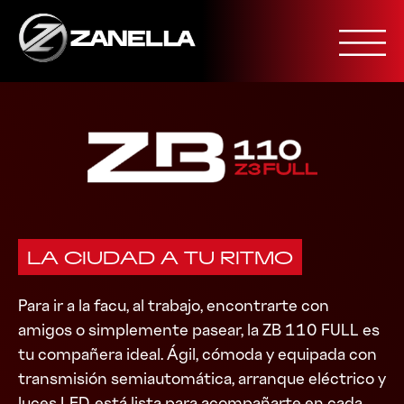
Skip
to
content
LA CIUDAD A TU RITMO
Para ir a la facu, al trabajo, encontrarte con
amigos o simplemente pasear, la ZB 110 FULL es
tu compañera ideal. Ágil, cómoda y equipada con
transmisión semiautomática, arranque eléctrico y
luces LED, está lista para acompañarte en cada