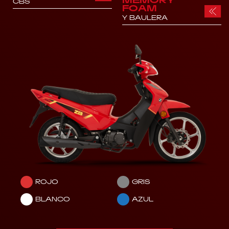
CBS
FOAM
Y BAULERA
ROJO
GRIS
BLANCO
AZUL