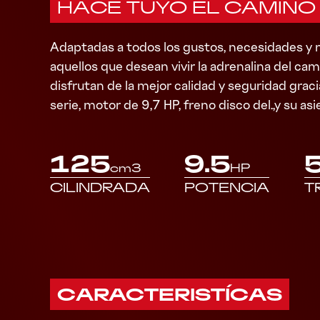
HACE TUYO EL CAMINO
Adaptadas a todos los gustos, necesidades 
aquellos que desean vivir la adrenalina del cam
disfrutan de la mejor calidad y seguridad graci
serie, motor de 9,7 HP, freno disco del.,y su asi
125
9.5
cm3
HP
CILINDRADA
POTENCIA
T
CARACTERISTÍCAS