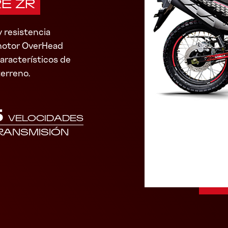
RE ZR
y resistencia
 motor OverHead
aracterísticos de
terreno.
5
VELOCIDADES
RANSMISIÓN