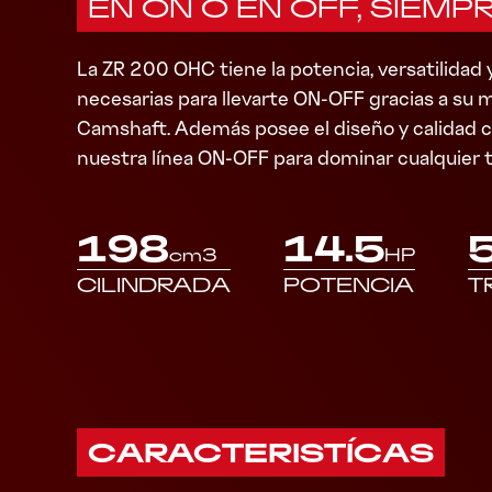
EN ON O EN OFF, SIEMP
La ZR 200 OHC tiene la potencia, versatilidad 
necesarias para llevarte ON-OFF gracias a su
Camshaft. Además posee el diseño y calidad c
nuestra línea ON-OFF para dominar cualquier 
198
14.5
cm3
HP
CILINDRADA
POTENCIA
T
CARACTERISTÍCAS