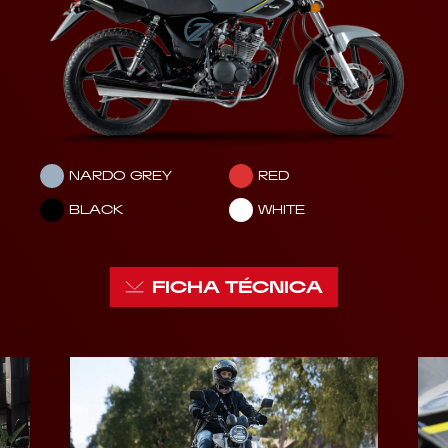
NARDO GREY
RED
BLACK
WHITE
FICHA TÉCNICA