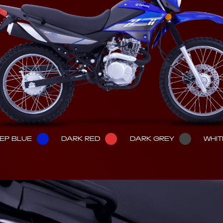
EP BLUE
DARK RED
DARK GREY
WHIT