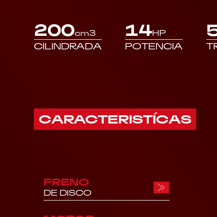
200
14
cm3
HP
CILINDRADA
POTENCIA
T
CARACTERISTÍCAS
FRENO
DE DISCO