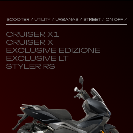
SCOOTER /
UTILITY /
URBANAS /
STREET /
ON OFF /
C
CRUISER X1
CRUISER X
EXCLUSIVE EDIZIONE
EXCLUSIVE LT
STYLER RS