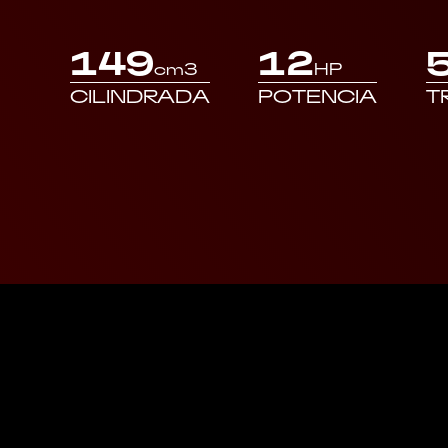
149
12
cm3
HP
CILINDRADA
POTENCIA
T