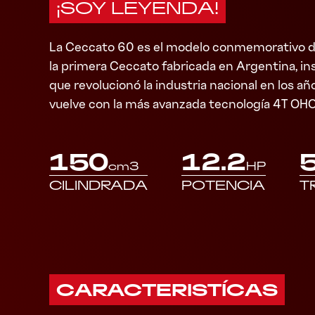
¡SOY LEYENDA!
La Ceccato 60 es el modelo conmemorativo de
la primera Ceccato fabricada en Argentina, in
que revolucionó la industria nacional en los a
vuelve con la más avanzada tecnología 4T OHC
150
12.2
cm3
HP
CILINDRADA
POTENCIA
T
CARACTERISTÍCAS